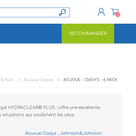
(0)
RECOMMANDER
S'ENREGISTRER
CONNEXION
 & Nuit
Acuvue Oasys
ACUVUE - OASYS - 6 PACK
ie HYDRACLEAR® PLUS : offre une excellente
s situations qui assèchent les yeux.
Acuvue Oasys
,
Johnson&Johnson