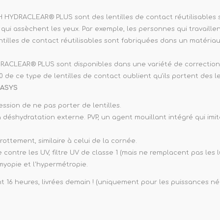
HYDRACLEAR® PLUS sont des lentilles de contact réutilisables 
ui assèchent les yeux. Par exemple, les personnes qui travaill
ntilles de contact réutilisables sont fabriquées dans un matéri
ACLEAR® PLUS sont disponibles dans une variété de corrections 
 de ce type de lentilles de contact oublient qu'ils portent des len
OASYS
ression de ne pas porter de lentilles.
 déshydratation externe. PVP, un agent mouillant intégré qui imit
frottement, similaire à celui de la cornée.
 contre les UV, filtre UV de classe 1 (mais ne remplacent pas les l
myopie et l'hypermétropie.
 16 heures, livrées demain ! (uniquement pour les puissances néga