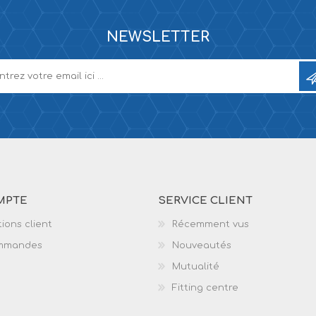
NEWSLETTER
MPTE
SERVICE CLIENT
ions client
Récemment vus
mmandes
Nouveautés
Mutualité
Fitting centre