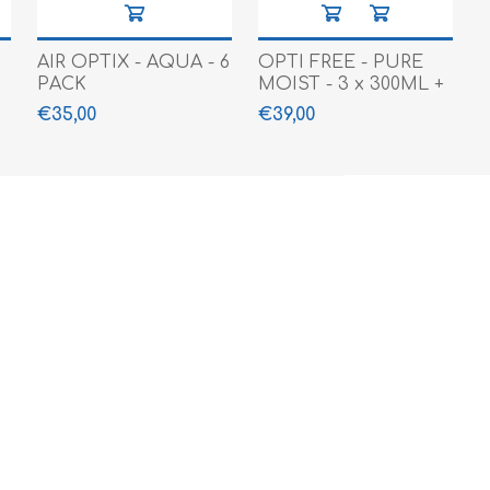
AIR OPTIX - AQUA - 6
OPTI FREE - PURE
PACK
MOIST - 3 x 300ML +
90 ML
€35,00
€39,00