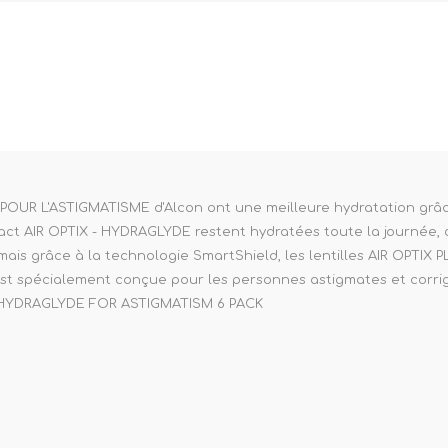
ne XS
rera 212
POUR L'ASTIGMATISME d'Alcon ont une meilleure hydratation grâce
tact AIR OPTIX - HYDRAGLYDE restent hydratées toute la journée,
 mais grâce à la technologie SmartShield, les lentilles AIR OPTIX
est spécialement conçue pour les personnes astigmates et corrig
 HYDRAGLYDE FOR ASTIGMATISM 6 PACK