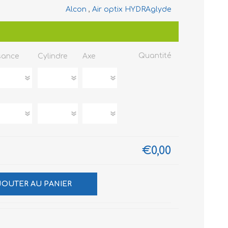
Alcon
,
Air optix HYDRAglyde
Quantité
sance
Cylindre
Axe
€0,00
JOUTER AU PANIER