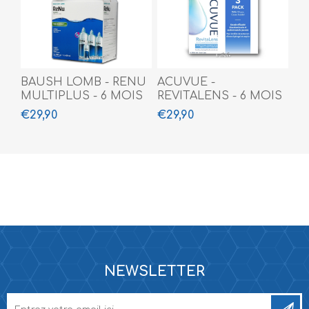
BAUSH LOMB - RENU
ACUVUE -
MULTIPLUS - 6 MOIS
REVITALENS - 6 MOIS
(3x360ml+60ml)
(3 X 360 ML)
€29,90
€29,90
NEWSLETTER