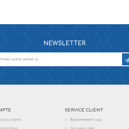
NEWSLETTER
MPTE
SERVICE CLIENT
ions client
Récemment vus
mmandes
Nouveautés