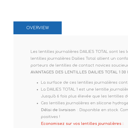
Paco Raban
Paco Raban
Caroline Her
OVERVIEW
Les lentilles journalières DAILIES TOTAL sont les 
lentilles journalières Dailies Total allient un con
porteurs de lentilles de contact novices soucieu
AVANTAGES DES LENTILLES DAILIES TOTAL 1 30
La surface de ces lentilles journalières con
La DAILIES TOTAL 1 est une lentille journaliè
Jusqu'à 6 fois plus élevée que les lentilles 
Ces lentilles journalières en silicone hydro
Délai de livraison
: Disponible en stock. Com
positives !
Economisez sur vos lentilles journalières :