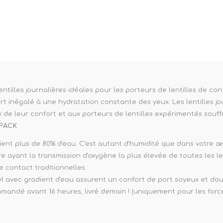
ne
ne XS
rera 212
lentilles journalières idéales pour les porteurs de lentilles de co
fort inégalé à une hydratation constante des yeux. Les lentilles jo
x de leur confort et aux porteurs de lentilles expérimentés souff
 PACK
tient plus de 80% d'eau. C'est autant d'humidité que dans votre œi
re ayant la transmission d'oxygène la plus élevée de toutes les le
de contact traditionnelles.
gel avec gradient d'eau assurent un confort de port soyeux et doux 
mandé avant 16 heures, livré demain ! (uniquement pour les forces