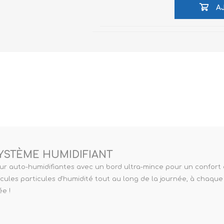
ne XS
A
rera 212
YSTÈME HUMIDIFIANT
 jour auto-humidifiantes avec un bord ultra-mince pour un confort
cules particules d'humidité tout au long de la journée, à chaque
ée !