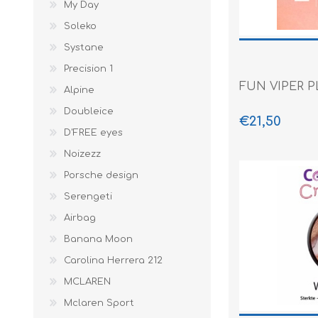
My Day
Soleko
Systane
Precision 1
FUN VIPER P
Alpine
Doubleice
€21,50
D'FREE eyes
Noizezz
Porsche design
Serengeti
Airbag
Banana Moon
Carolina Herrera 212
MCLAREN
Mclaren Sport