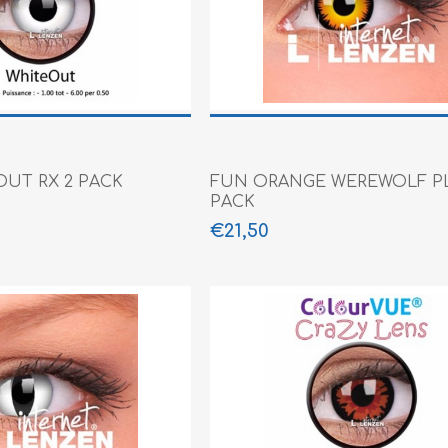
ne XS
rera 212
OUT RX 2 PACK
FUN ORANGE WEREWOLF P
PACK
€21,50