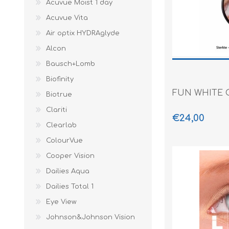
Acuvue Moist 1 day
Paco Raban
Acuvue Vita
Caroline Her
Air optix HYDRAglyde
Alcon
Bausch+Lomb
Biofinity
FUN WHITE 
Biotrue
Clariti
€24,00
Clearlab
ColourVue
Cooper Vision
Dailies Aqua
Dailies Total 1
Eye View
Johnson&Johnson Vision