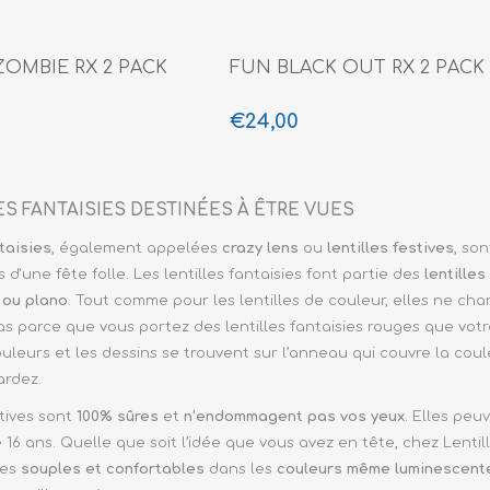
ZOMBIE RX 2 PACK
FUN BLACK OUT RX 2 PACK
€24,00
ES FANTAISIES DESTINÉES À ÊTRE VUES
taisies
, également appelées
crazy lens
ou
lentilles festives
, so
s d'une fête folle. Les lentilles fantaisies font partie des
lentille
ou plano
. Tout comme pour les lentilles de couleur, elles ne cha
as parce que vous portez des lentilles fantaisies rouges que vo
uleurs et les dessins se trouvent sur l’anneau qui couvre la coul
ardez.
stives sont
100
% sûres
et
n’endommagent pas vos yeux
. Elles peu
6 ans. Quelle que soit l’idée que vous avez en tête, chez Lentil
ies
souples et
confortables
dans les
couleurs même luminescente