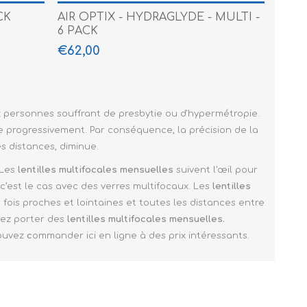
CK
AIR OPTIX - HYDRAGLYDE - MULTI -
6 PACK
€62,00
x personnes souffrant de presbytie ou d'hypermétropie.
nue progressivement. Par conséquence, la précision de la
es distances, diminue.
 Les
lentilles multifocales mensuelles
suivent l'œil pour
c’est le cas avec des verres multifocaux. Les
lentilles
a fois proches et lointaines et toutes les distances entre
rrez porter des
lentilles multifocales mensuelles.
ouvez
c
ommander ici en ligne à des prix intéressants.