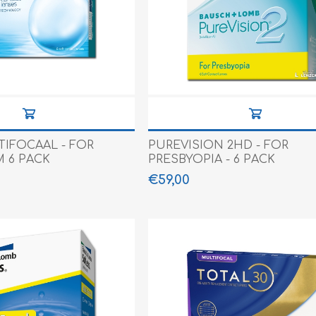
ne XS
rera 212
TIFOCAAL - FOR
PUREVISION 2HD - FOR
M 6 PACK
PRESBYOPIA - 6 PACK
€59,00