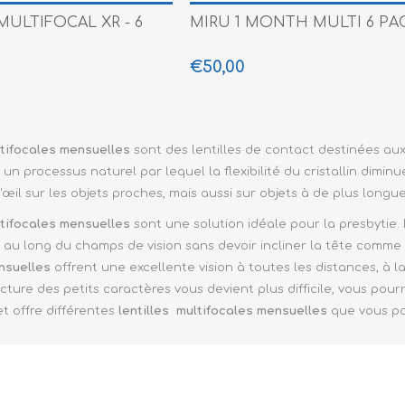
MULTIFOCAL XR - 6
MIRU 1 MONTH MULTI 6 PA
€50,00
ltifocales mensuelles
sont des lentilles de contact destinées au
t un
processus naturel par lequel la flexibilité du cristallin dimi
l'œil sur les objets proches, mais aussi sur objets à de plus longu
ltifocales mensuelles
sont une solution idéale pour la presbytie.
t au long du champs de vision sans devoir incliner la tête comme 
nsuelles
offrent une excellente vision à toutes les distances, à l
lecture des petits caractères vous devient plus difficile, vous pou
et offre différentes
lentilles multifocales mensuelles
que vous p