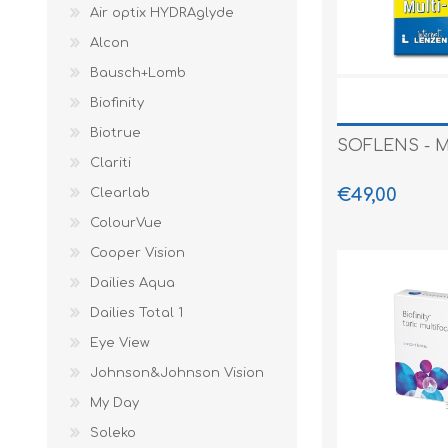
Air optix HYDRAglyde
Alcon
Bausch+Lomb
Biofinity
Biotrue
SOFLENS - M
Clariti
€49,00
Clearlab
ColourVue
Cooper Vision
Dailies Aqua
Dailies Total 1
Eye View
Johnson&Johnson Vision
My Day
Soleko