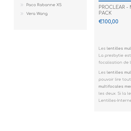
Paco Rabanne XS
PROCLEAR - 
PACK
Vera Wang
€100,00
Les
lentilles mu
La presbytie es
focalisation de 
Les
lentilles mu
pouvoir lire tou
multifocales me
les deux. Si la 
Lentilles-Intern