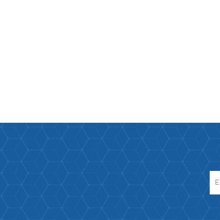
Paco Raban
Caroline Her