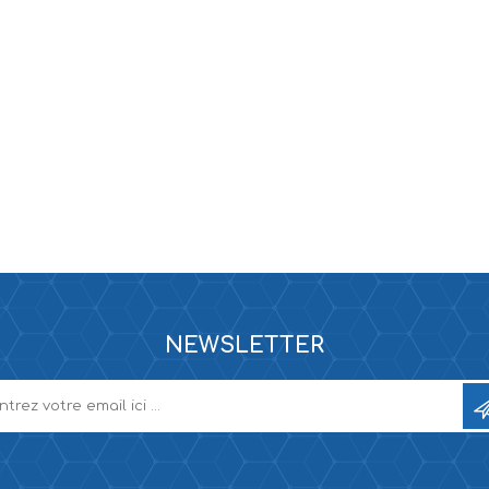
ne XS
rera 212
NEWSLETTER