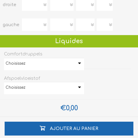
droite
gauche
Liquides
Comfortdruppels
Choisissez
Afspoelvloeistof
Choisissez
€0,00
AJOUTER AU PANIER