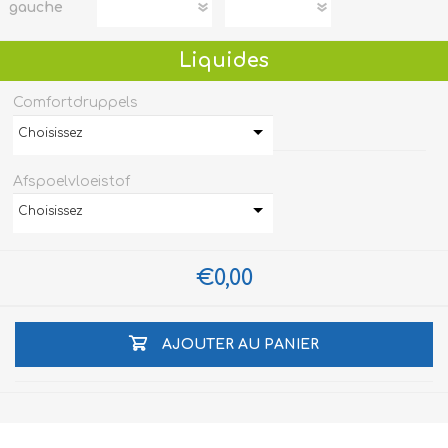
gauche
Liquides
Comfortdruppels
Choisissez
Afspoelvloeistof
Choisissez
€0,00
AJOUTER AU PANIER