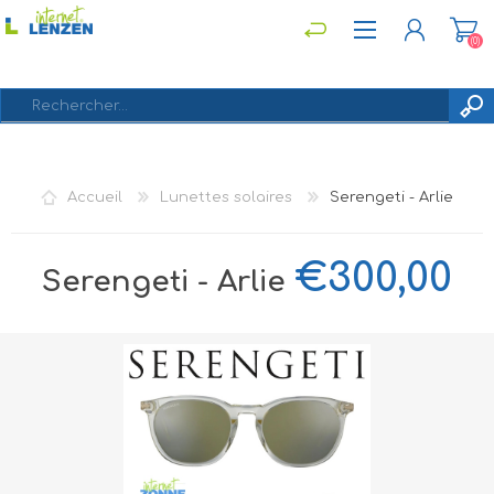
(0)
S'ENREGISTRER
Accueil
Lunettes solaires
Serengeti - Arlie
CONNEXION
€300,00
Serengeti - Arlie