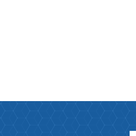
Paco Raban
Caroline Her