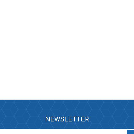
ne XS
rera 212
NEWSLETTER