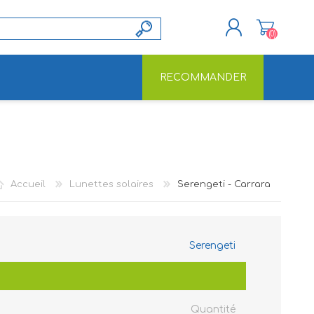
(0)
RECOMMANDER
S'ENREGISTRER
CONNEXION
Accueil
Lunettes solaires
Serengeti - Carrara
Serengeti
Quantité