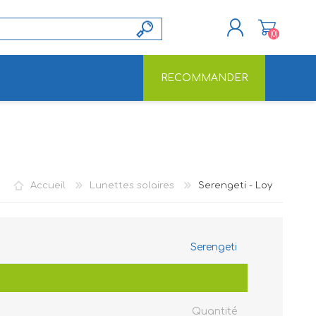
(0)
RECOMMANDER
S'ENREGISTRER
CONNEXION
Accueil
Lunettes solaires
Serengeti - Loy
Serengeti
Quantité