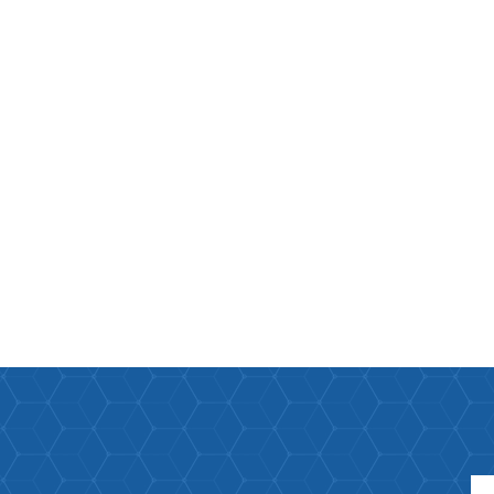
Paco Raban
Caroline Her