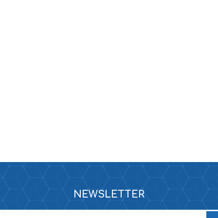
ne XS
rera 212
NEWSLETTER