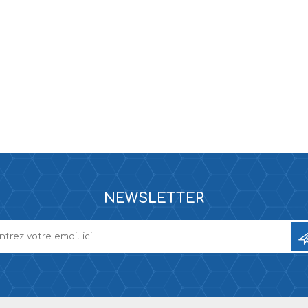
ne XS
rera 212
NEWSLETTER