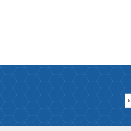
Paco Raban
Caroline Her