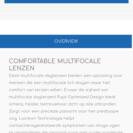
OVERVIEW
COMFORTABLE MULTIFOCALE
LENZEN
Deze multifocale daglenzen bieden een oplossing voor
mensen die een multifocale bril dragen maar het
comfort van lenzen willen. Ervaar de vrijheid van
multifocale daglenzen! Pupil Optimised Design biedt
scherp, helder, betrouwbaar zicht op alle afstanden.
Zorgt voor een precieze pasvorm voor het presbyope
oog. Lacreon Technologie helpt
contactlensgerelateerde symptomen van droge ogen
te verminderen die gepaard gaan met ouder wordende