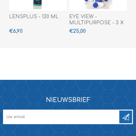
LENSPLUS - 120 ML
EYE VIEW -
MULTIPURPOSE - 3 X
360 ML
€6,90
€25,00
NIEUWSBRIEF