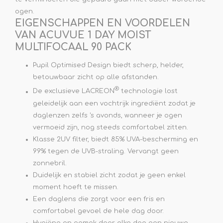
ogen.
EIGENSCHAPPEN EN VOORDELEN
VAN ACUVUE 1 DAY MOIST
MULTIFOCAAL 90 PACK
Pupil Optimised Design biedt scherp, helder,
betouwbaar zicht op alle afstanden.
®
De exclusieve LACREON
technologie lost
geleidelijk aan een vochtrijk ingrediënt zodat je
daglenzen zelfs 's avonds, wanneer je ogen
vermoeid zijn, nog steeds comfortabel zitten.
Klasse 2UV filter, biedt 85% UVA-bescherming en
99% tegen de UVB-straling. Vervangt geen
zonnebril.
Duidelijk en stabiel zicht zodat je geen enkel
moment hoeft te missen.
Een daglens die zorgt voor een fris en
comfortabel gevoel de hele dag door.
Hygiëne en gemak door elke dag een nieuwe