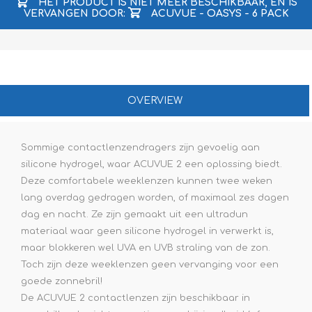
HET PRODUCT IS NIET MEER BESCHIKBAAR, EN IS
VERVANGEN DOOR:
ACUVUE - OASYS - 6 PACK
OVERVIEW
Sommige contactlenzendragers zijn gevoelig aan
silicone hydrogel, waar ACUVUE 2 een oplossing biedt.
Deze comfortabele weeklenzen kunnen twee weken
lang overdag gedragen worden, of maximaal zes dagen
dag en nacht. Ze zijn gemaakt uit een ultradun
materiaal waar geen silicone hydrogel in verwerkt is,
maar blokkeren wel UVA en UVB straling van de zon.
Toch zijn deze weeklenzen geen vervanging voor een
goede
zonnebril
!
De ACUVUE 2 contactlenzen zijn beschikbaar in