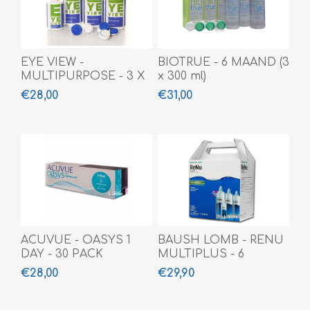
EYE VIEW -
BIOTRUE - 6 MAAND (3
MULTIPURPOSE - 3 X
x 300 ml)
360 ML + 100 ML
€28,00
€31,00
ACUVUE - OASYS 1
BAUSH LOMB - RENU
DAY - 30 PACK
MULTIPLUS - 6
MAAND (3x360ml+60ml)
€28,00
€29,90