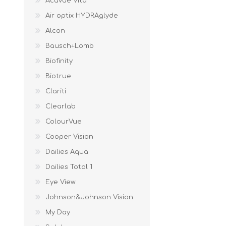
Acuvue Vita
Air optix HYDRAglyde
Alcon
Bausch+Lomb
Biofinity
Biotrue
Clariti
Clearlab
ColourVue
Cooper Vision
Dailies Aqua
Dailies Total 1
Eye View
Johnson&Johnson Vision
My Day