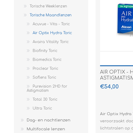
Weeklenzen
Torische Weeklenzen
Jaarlenzen
Dailies Aqua 
Purevision - 2
Purevision 2H
Maand verpak
Multifocale
Maandlenzen
Torische Maandlenzen
Kleurlenzen
Dailies Total
SofLens
6 maand
Acuvue - Vita - Toric
Funlenzen
Focus Dailies
TOTAL 30
Afspoelvloeis
Air Optix Hydra Toric
Oordopjes
Live
Ultra
Comfortdrupp
Noizezz
Avaira Vitality Toric
Zonnebrillen
Miru 1 day
Eiwittablette
Alpine
Serengeti
Biofinity Toric
Biomedics Toric
Leesbrillen
My day
Airbag
Doubleice
Proclear Toric
Voordeelpakketten
Precision 1 da
Bananamoon
D'Free Eyes
Acuvue - Vita
AIR OPTIX -
ASTIGMATISM
Soflens Toric
Proclear
Vera Wang
Porsche Desi
€54,00
Purevision 2HD for
Astigmatism
SofLens Daily
Mc Laren Spo
Total 30 Toric
Ultra 1 day
Mc Laren
Ultra Toric
Mc Laren Set
Air Optix Hydra 
Dag- en nachtlenzen
veroorzaakt do
Paco Rabann
lichtstralen op
Multifocale lenzen