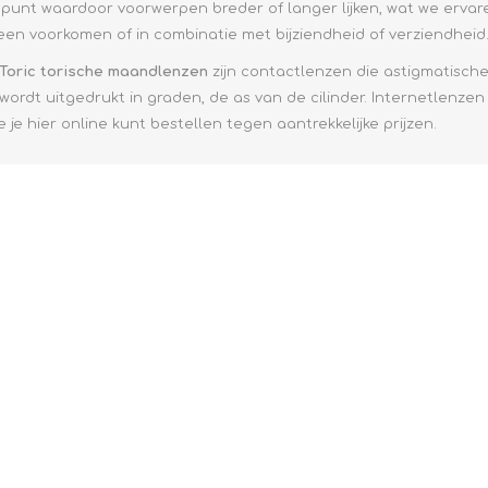
e XS
punt waardoor voorwerpen breder of langer lijken, wat we ervaren
leen voorkomen of in combinatie met bijziendheid of verziendheid
era 212
 Toric torische maandlenzen
zijn contactlenzen die astigmatische
wordt uitgedrukt in graden, de as van de cilinder. Internetlenzen
e je hier online kunt bestellen tegen aantrekkelijke prijzen.