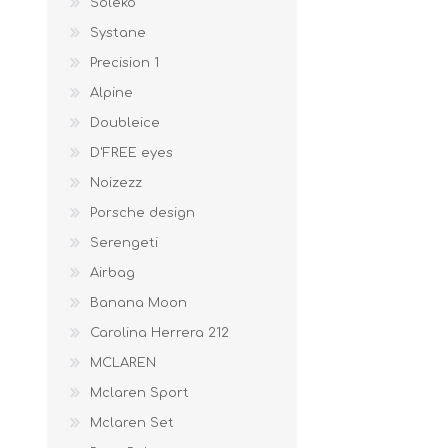
Soleko
Systane
Precision 1
Alpine
Doubleice
D'FREE eyes
Noizezz
Porsche design
Serengeti
Airbag
Banana Moon
Carolina Herrera 212
MCLAREN
Mclaren Sport
Mclaren Set