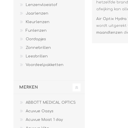
Paco Rabann
hetzelfde brand
Lenzenvloeistof
afwijking kan al
Caroline Herr
Jaarlenzen
Air Optix Hydra
Kleurlenzen
wordt uitgerekt 
Funlenzen
maandlenzen
di
Oordopjes
Zonnebrillen
Leesbrillen
Voordeelpakketten
MERKEN
ABBOTT MEDICAL OPTICS
Acuvue Oasys
Acuvue Moist 1 day