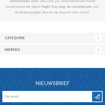
nachtlenzen
zeker iets voor jou. Internetlenzen biedt
kwalitatieve
Air Optix Night Day
dag- en nachtlenzen
aan
de
beste prijzen
. Bestel ze daarom hier online.
CATEGORIE
MERKEN
NIEUWSBRIEF