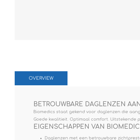
Paco Rabann
Caroline Herr
OVERVIEW
BETROUWBARE DAGLENZEN AAN 
Biomedics staat gekend voor daglenzen die aang
Goede kwalitieit. Optimaal comfort. Uitstekende pr
EIGENSCHAPPEN VAN BIOMEDICS
Daglenzen met een betrouwbare zichtpresta