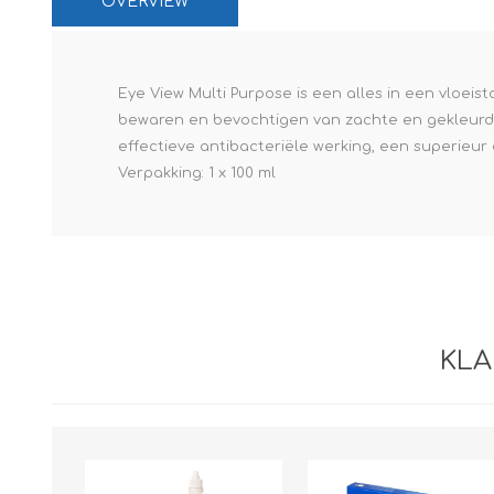
OVERVIEW
Paco Rabann
Caroline Herr
Eye View Multi Purpose is een alles in een vloeis
bewaren en bevochtigen van zachte en gekleurde
effectieve antibacteriële werking, een superieu
Verpakking: 1 x 100 ml
KLA