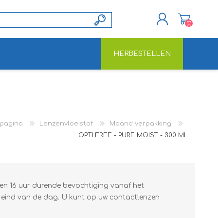
(0)
HERBESTELLEN
REGISTREREN
INLOGGEN
tpagina
Lenzenvloeistof
Maand verpakking
OPTI FREE - PURE MOIST - 300 ML
en 16 uur durende bevochtiging vanaf het
t eind van de dag. U kunt op uw contactlenzen