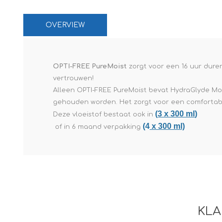
Paco Rabann
Caroline Herr
OVERVIEW
OPTI-FREE PureMoist
zorgt voor een 16 uur dure
vertrouwen!
Alleen OPTI-FREE PureMoist bevat HydraGlyde Moi
gehouden worden. Het zorgt voor een comfortab
(3 x 300 ml
)
Deze vloeistof bestaat ook in
(4
x 300 ml)
of in 6 maand verpakking
KLA