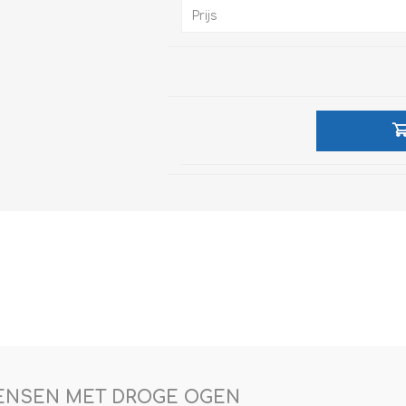
e XS
Prijs
era 212
ENSEN MET DROGE OGEN