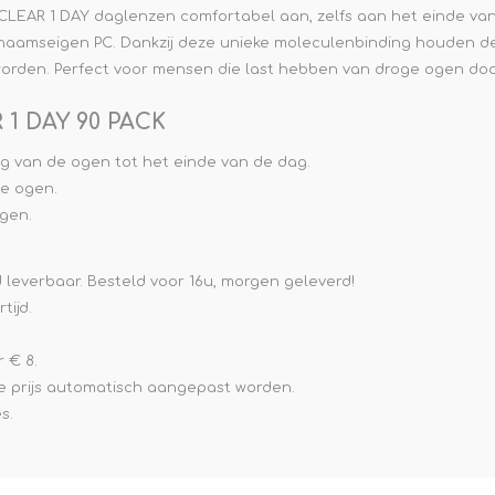
LEAR 1 DAY daglenzen comfortabel aan, zelfs aan het einde van d
haamseigen PC. Dankzij deze unieke moleculenbinding houden d
orden. Perfect voor mensen die last hebben van droge ogen doo
1 DAY 90 PACK
g van de ogen tot het einde van de dag.
e ogen.
gen.
ad leverbaar. Besteld voor 16u, morgen geleverd!
ijd.
 € 8.
e prijs automatisch aangepast worden.
s.