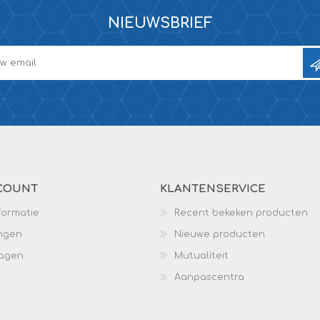
NIEUWSBRIEF
COUNT
KLANTENSERVICE
formatie
Recent bekeken producten
ingen
Nieuwe producten
wagen
Mutualiteit
Aanpascentra