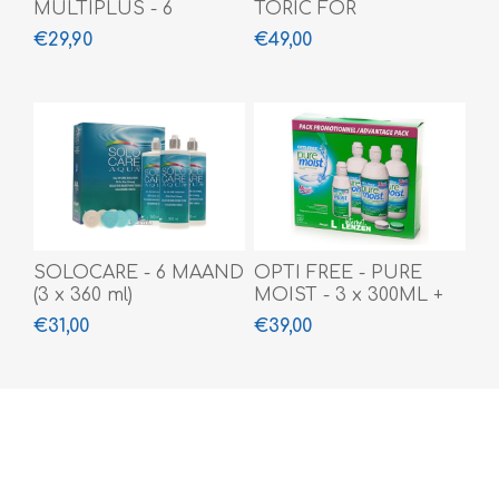
MULTIPLUS - 6
TORIC FOR
MAAND (3x360ml+60ml)
ASTIGMASTISM - 6
€29,90
€49,00
PACK
SOLOCARE - 6 MAAND
OPTI FREE - PURE
(3 x 360 ml)
MOIST - 3 x 300ML +
90 ML
€31,00
€39,00