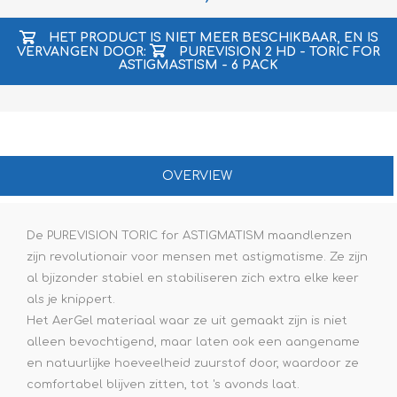
HET PRODUCT IS NIET MEER BESCHIKBAAR, EN IS
VERVANGEN DOOR:
PUREVISION 2 HD - TORIC FOR
ASTIGMASTISM - 6 PACK
OVERVIEW
De PUREVISION TORIC for ASTIGMATISM maandlenzen
zijn revolutionair voor mensen met astigmatisme. Ze zijn
al bjizonder stabiel en stabiliseren zich extra elke keer
als je knippert.
Het AerGel materiaal waar ze uit gemaakt zijn is niet
alleen bevochtigend, maar laten ook een aangename
en natuurlijke hoeveelheid zuurstof door, waardoor ze
comfortabel blijven zitten, tot 's avonds laat.