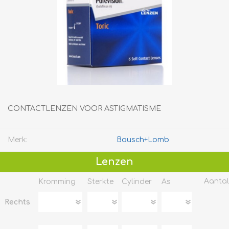
CONTACTLENZEN VOOR ASTIGMATISME
Merk:
Bausch+Lomb
Lenzen
Aantal
Kromming
Sterkte
Cylinder
As
Rechts