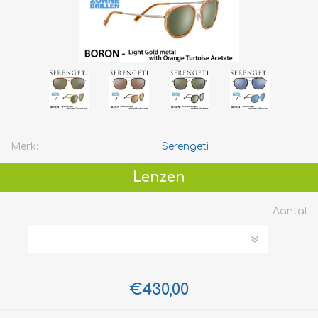
Merk:
Serengeti
Lenzen
Aantal
€430,00