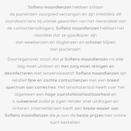
Soflens maandlenzen
hebben stilaan
de jaarlenzen voorgoed vervangen en zijn inmiddels dé
standaard lens bij uitstek geworden van het merendeel van
de contactlensdragers.
Soflens m
aandlenzen
hebben het
voordeel dat ze goedkoper zijn
dan weeklenzen en daglenzen en
schoner
blijven
dan jaarlenzen.
Daartegenover staat dat je
Soflens m
aandlenzen
na elke
dag moet uitdoen en
met zorg moet reinigen en
desinfecteren
met lenzenvloeistof.
Soflens m
aandlenzen
zijn
relatief
fijne en zachte contactlenzen
met een
breed
spectrum aan correcties
. Het lensmateriaal heeft over het
algemeen een
hoge zuurstofdoorlaatbaarheid
en
is
vuilwerend
zodat je ogen minder snel uitdrogen en
irriteren. Internetlenzen biedt een
brede waaier aan
Soflens m
aandlenzen
die je aan de
beste prijzen
hier online
kunt bestellen.