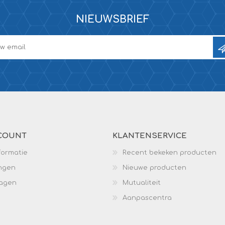
NIEUWSBRIEF
COUNT
KLANTENSERVICE
formatie
Recent bekeken producten
ingen
Nieuwe producten
wagen
Mutualiteit
Aanpascentra